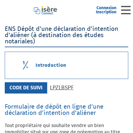
Connexion
Ouv
Inscription
ENS Dépôt d'une déclaration d'intention
Accueil
d'aliéner (à destination des études
notariales)
Mon profil
1
Mes demandes
(étape courante)
Introduction
4
Mes brouillons
LPZLBSPF
CODE DE SUIVI
Formulaire de dépôt en ligne d'une
déclaration d'intention d'aliéner
Tout propriétaire qui souhaite vendre un bien
immobilier situé sur une zone de
préemption au titre